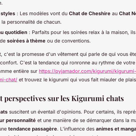
e.
 styles
: Les modèles vont du
Chat de Cheshire
au
Chat N
 la personnalité de chacun.
au quotidien
: Parfaits pour les soirées relax à la maison, i
 de
soirées à thème
ou de conventions.
, c'est la promesse d'un vêtement qui parle de qui vous êt
confort. C'est la tendance qui ronronne au rythme de votre 
amme entière sur
https://pyjamador.com/kigurumi/kigurumi
mi-chat/
et trouvez le kigurumi qui vous fait miauler de plaisi
t perspectives sur les Kigurumi chats
hats
suscitent un éventail d'opinions. Pour certains, ils repr
ur personnalité
et une manière de se démarquer dans la ma
 une
tendance passagère
. L'influence des
animes et mang