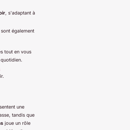
oir
, s'adaptant à
ls sont également
es tout en vous
quotidien.
-
r.
ésentent une
sse, tandis que
as
joue un rôle