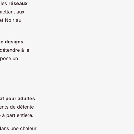
 les
réseaux
mettant aux
at Noir au
de designs
,
 détendre à la
opose un
t pour adultes
.
ents de détente
à part entière.
 dans une chaleur