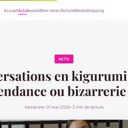
Accueil
Actu
Beauté
Bien-etre
Lifestyle
Mode
Shopping
ACTU
rsations en kigurumi 
endance ou bizarrerie
Alexandre
•
31 mai 2024
•
3 min de lecture