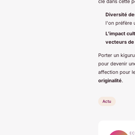
clé dans cette 
Diversité de
l'on préfère 
L'impact cul
vecteurs de 
Porter un kigur
pour devenir u
affection pour l
originalité
.
Actu
EC