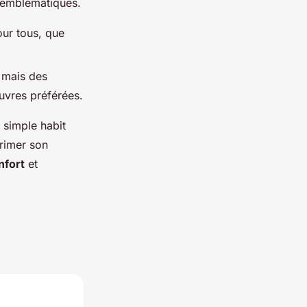
 emblématiques.
our tous, que
 mais des
œuvres préférées.
 simple habit
rimer son
nfort
et