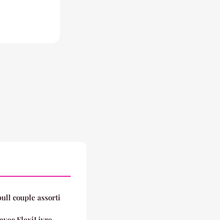
pull couple assorti
 avec FlexiLivre