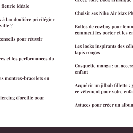
 fleurie idéale
Choisir ses Nike Air Max Pl
s à bandoulière privilégier
ville ?
Bottes de cowboy pour femm
comment les porter et les en
conseils pour réussir
Les looks inspirants des cél
tapis rouges
es et les performances du
Casquette manga : un accesso
enfant
es montres-bracelets en
Acquérir un jilbab fillette : 
ce vêtement pour votre enfa
iercing d'oreille pour
Astuces pour créer un albu