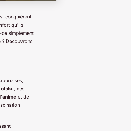
s, conquièrent
fort qu'ils
st-ce simplement
e ? Découvrons
japonaises,
e otaku
, ces
d'
anime
et de
ascination
ssant