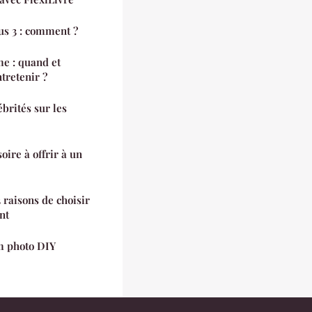
us 3 : comment ?
e : quand et
tretenir ?
ébrités sur les
ire à offrir à un
3 raisons de choisir
nt
m photo DIY