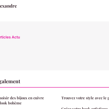
lexandre
rticles Actu
également
oisir des bijoux en cuivre
Trouvez votre style avec le 
 look bohème
Créez votre book artistique