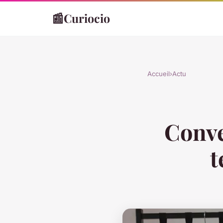
📰
Curiocio
Accueil
›
Actu
Conve
t