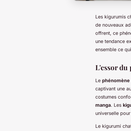
Les kigurumis c
de nouveaux adep
offrent, ce phén
une tendance ex
ensemble ce qui
L'essor d
Le
phénomène 
captivant une a
costumes confor
manga
. Les
kig
universelle pour
Le kigurumi cha