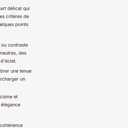
rt délicat qui
les critères de
uelques points
 ou contraste
 neutres, des
d'éclat.
ibrer une tenue
urcharger un
icisme et
e élégance
e cohérence