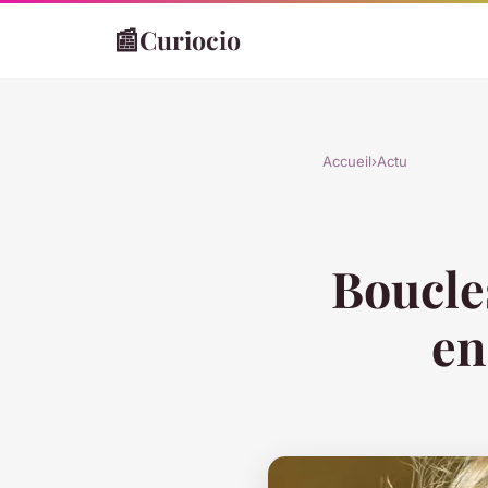
📰
Curiocio
Accueil
›
Actu
Boucles
en