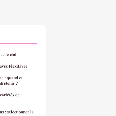
ec le cbd
 avec FlexiLivre
e : quand et
tretenir ?
 variétés de
s : sélectionner la