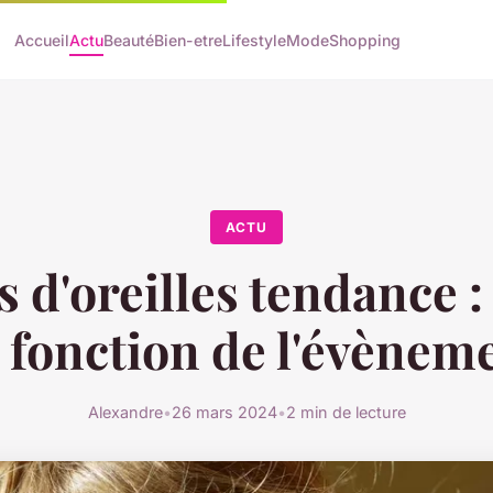
Accueil
Actu
Beauté
Bien-etre
Lifestyle
Mode
Shopping
ACTU
 d'oreilles tendance :
 fonction de l'évènem
Alexandre
•
26 mars 2024
•
2 min de lecture