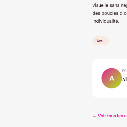
visuelle sans né
des boucles d'o
individualité.
Actu
EC
A
A
← Voir tous les a