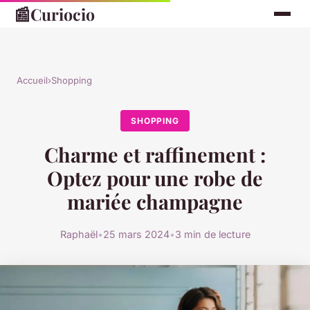
📰
Curiocio
Accueil
›
Shopping
SHOPPING
Charme et raffinement :
Optez pour une robe de
mariée champagne
Raphaël
•
25 mars 2024
•
3 min de lecture