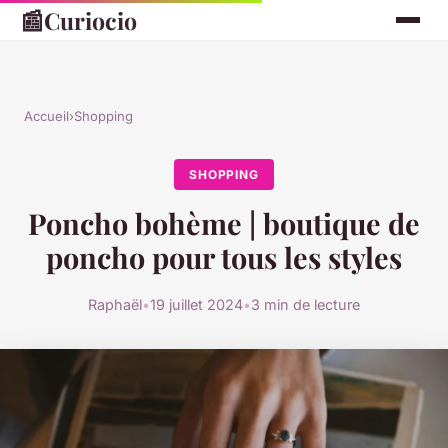
📰
Curiocio
Accueil
›
Shopping
SHOPPING
Poncho bohème | boutique de
poncho pour tous les styles
Raphaël
•
19 juillet 2024
•
3 min de lecture