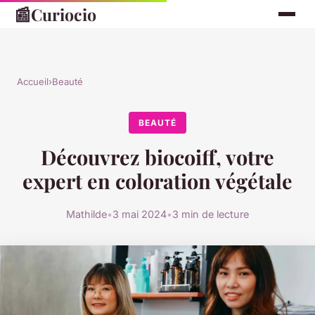
📰
Curiocio
Accueil
›
Beauté
BEAUTÉ
Découvrez biocoiff, votre
expert en coloration végétale
Mathilde
•
3 mai 2024
•
3 min de lecture