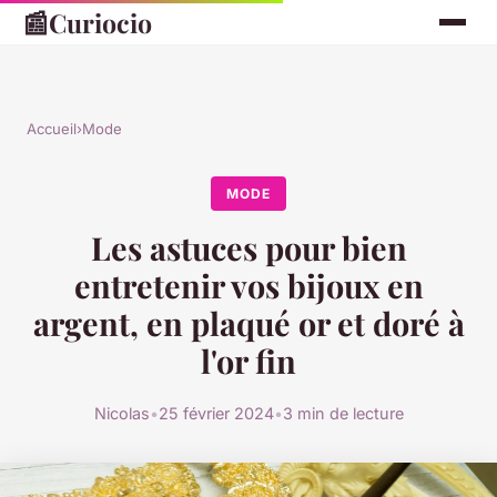
📰
Curiocio
Accueil
›
Mode
MODE
Les astuces pour bien
entretenir vos bijoux en
argent, en plaqué or et doré à
l'or fin
Nicolas
•
25 février 2024
•
3 min de lecture