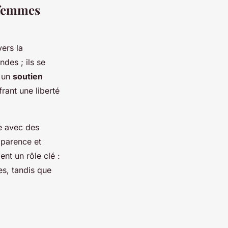
s femmes
vers la
des ; ils se
r un
soutien
frant une liberté
ce avec des
pparence et
nt un rôle clé :
es, tandis que