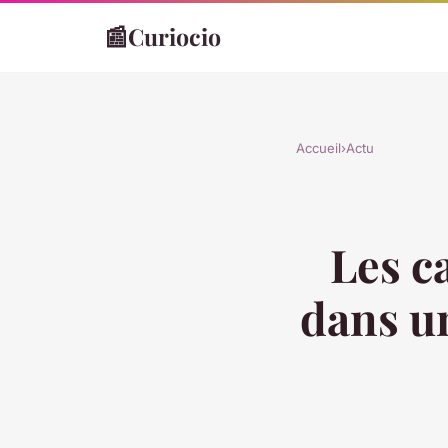
📰
Curiocio
Accueil
›
Actu
Les c
dans u