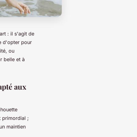
 : il s'agit de
se d'opter pour
ité, ou
 belle et à
apté aux
lhouette
 primordial ;
un maintien