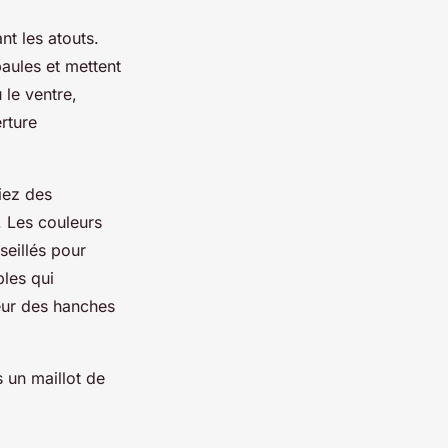
nt les atouts.
paules et mettent
 le ventre,
rture
giez des
. Les couleurs
seillés pour
bles qui
geur des hanches
 un maillot de