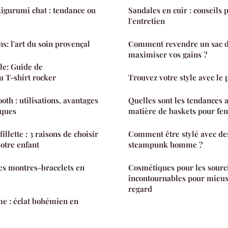
igurumi chat : tendance ou
Sandales en cuir : conseils 
l'entretien
s: l'art du soin provençal
Comment revendre un sac d
maximiser vos gains ?
le: Guide de
u T-shirt rocker
Trouvez votre style avec le 
oth : utilisations, avantages
Quelles sont les tendances a
iques
matière de baskets pour fe
illette : 3 raisons de choisir
Comment être stylé avec des 
otre enfant
steampunk homme ?
es montres-bracelets en
Cosmétiques pour les sourci
incontournables pour mieux
regard
e : éclat bohémien en