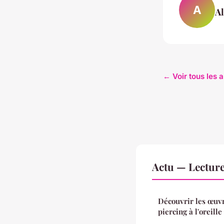
A
A
← Voir tous les a
Actu — Lectur
Découvrir les œuvr
piercing à l'oreille