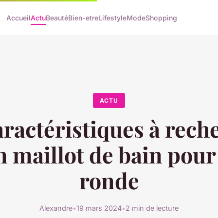
Accueil
Actu
Beauté
Bien-etre
Lifestyle
Mode
Shopping
ACTU
aractéristiques à rech
n maillot de bain pou
ronde
Alexandre
•
19 mars 2024
•
2 min de lecture