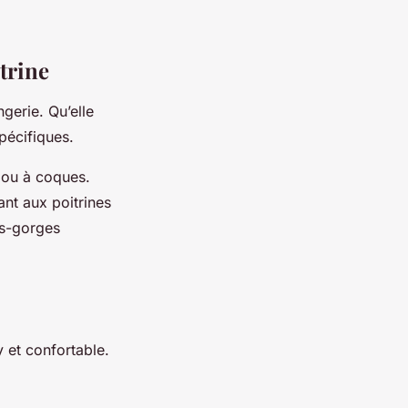
itrine
ngerie. Qu’elle
pécifiques.
 ou à coques.
nt aux poitrines
ns-gorges
y et confortable.