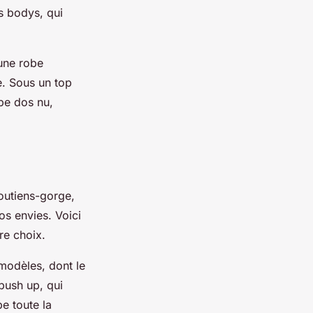
es bodys, qui
 une robe
e. Sous un top
be dos nu,
soutiens-gorge,
os envies. Voici
re choix.
 modèles, dont le
 push up, qui
e toute la