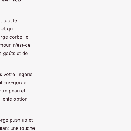
 tout le
 et qui
rge corbeille
amour, n’est-ce
s goûts et de
 votre lingerie
outiens-gorge
otre peau et
llente option
orge push up et
utant une touche