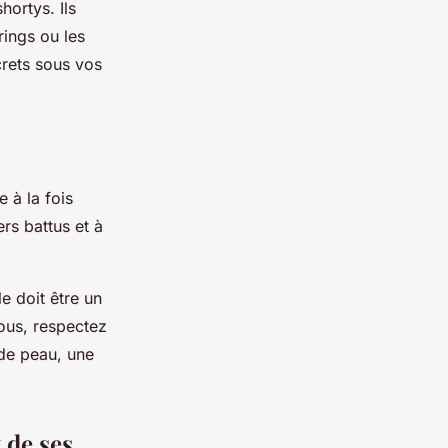
hortys. Ils
rings ou les
crets sous vos
e à la fois
ers battus et à
le doit être un
vous, respectez
nde peau, une
 de ses