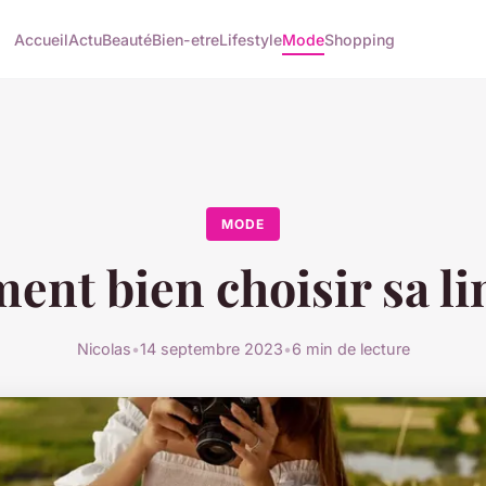
Accueil
Actu
Beauté
Bien-etre
Lifestyle
Mode
Shopping
MODE
nt bien choisir sa li
Nicolas
•
14 septembre 2023
•
6 min de lecture