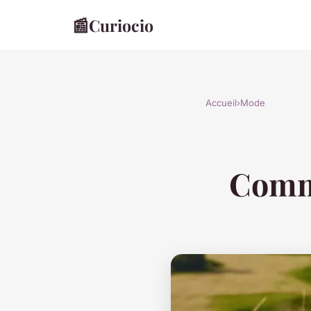
📰
Curiocio
Accueil
›
Mode
Comme