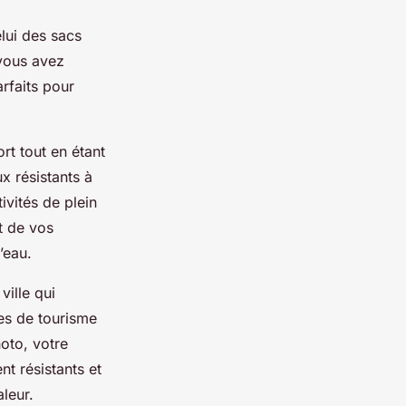
elui des sacs
 vous avez
rfaits pour
t tout en étant
x résistants à
ivités de plein
t de vos
’eau.
ville qui
ées de tourisme
oto, votre
t résistants et
leur.