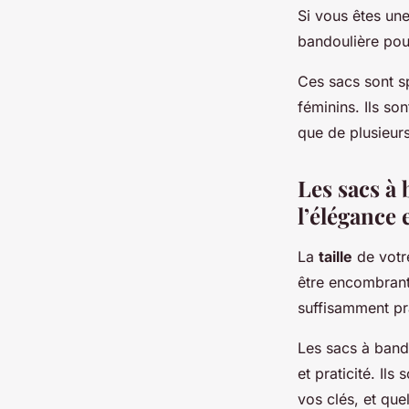
Si vous êtes un
bandoulière pou
Ces sacs sont s
féminins. Ils so
que de plusieur
Les sacs à 
l’élégance e
La
taille
de votre
être encombrant 
suffisamment pr
Les sacs à bando
et praticité. Il
vos clés, et que