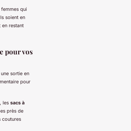
s femmes qui
ls soient en
 en restant
ue pour vos
 une sortie en
lémentaire pour
, les
sacs à
ies près de
s coutures