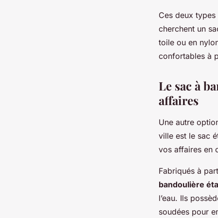
Ces deux types 
cherchent un sac
toile ou en nylo
confortables à p
Le sac à b
affaires
Une autre option
ville est le sac
vos affaires en 
Fabriqués à part
bandoulière ét
l’eau. Ils possè
soudées pour emp