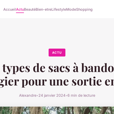
Accueil
Actu
Beauté
Bien-etre
Lifestyle
Mode
Shopping
ACTU
 types de sacs à bando
gier pour une sortie en
Alexandre
•
24 janvier 2024
•
6 min de lecture