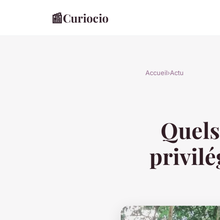
📰
Curiocio
Accueil
›
Actu
Quels
privilé