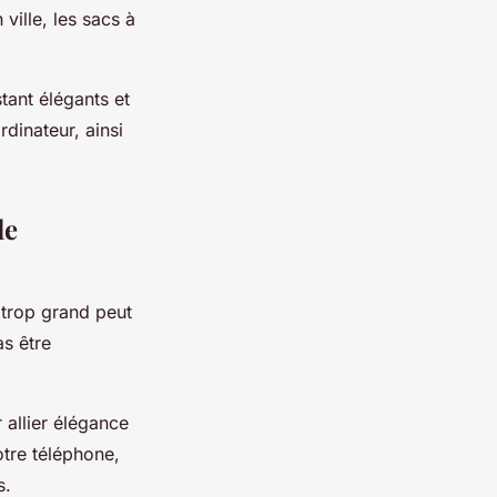
 ville, les sacs à
tant élégants et
dinateur, ainsi
de
 trop grand peut
as être
 allier élégance
otre téléphone,
s.