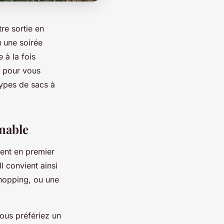
re sortie en
u une soirée
 à la fois
ci pour vous
types de sacs à
rnable
ient en premier
Il convient ainsi
shopping, ou une
ous préfériez un