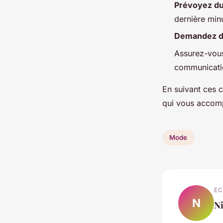
Prévoyez du 
dernière min
Demandez de
Assurez-vous
communicati
En suivant ces c
qui vous accom
Mode
EC
N
Ni