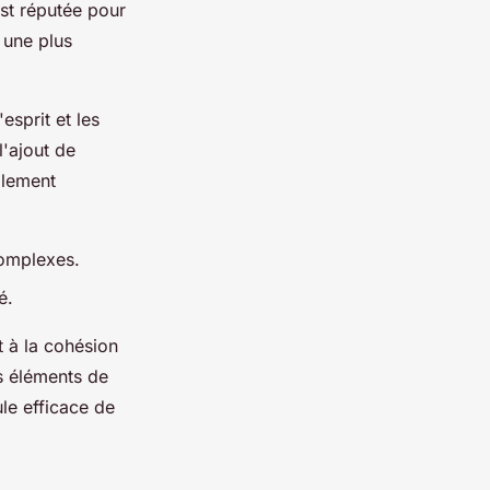
est réputée pour
 une plus
esprit et les
l'ajout de
alement
 complexes.
é.
t à la cohésion
es éléments de
le efficace de