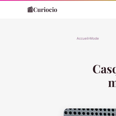
📰
Curiocio
Accueil
›
Mode
Casq
m