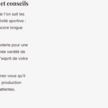
et conseils
 l'on suit les
vité sportive :
encore longue
oderie pour une
ande variété de
l'esprit de votre
urez-vous qu'il
a production
attentes.