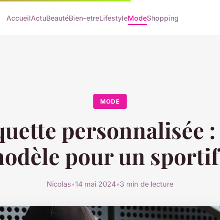
Accueil
Actu
Beauté
Bien-etre
Lifestyle
Mode
Shopping
MODE
uette personnalisée :
odèle pour un sportif
Nicolas
•
14 mai 2024
•
3 min de lecture