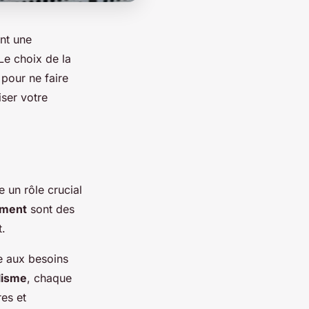
ent une
 Le choix de la
 pour ne faire
ser votre
e un rôle crucial
ement
sont des
t.
e aux besoins
lisme
, chaque
res et