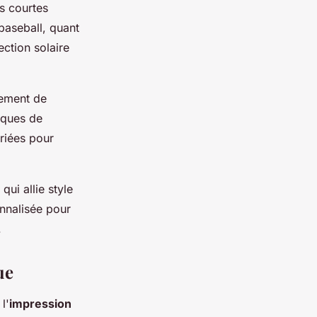
es courtes
 baseball, quant
ction solaire
lement de
iques de
riées pour
ui allie style
nnalisée pour
.
ue
l'
impression