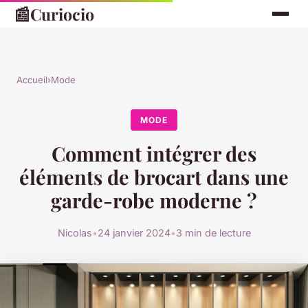
📰
Curiocio
Accueil
›
Mode
MODE
Comment intégrer des
éléments de brocart dans une
garde-robe moderne ?
Nicolas
•
24 janvier 2024
•
3 min de lecture