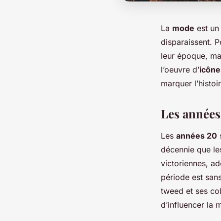
La
mode
est un
disparaissent. P
leur époque, ma
l’oeuvre d’
icône
marquer l’histoi
Les années 
Les
années 20
s
décennie que le
victoriennes, a
période est sa
tweed et ses co
d’influencer la 