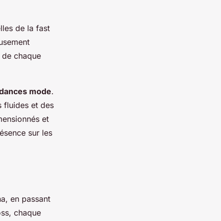
les de la fast
usement
té de chaque
ndances mode
.
fluides et des
mensionnés et
ésence sur les
a, en passant
oss, chaque