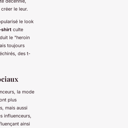
te décennie,
créer le leur.
pularisé le look
-shirt
culte
duit le "heroin
ais toujours
chirés, des t-
ociaux
enceurs, la mode
nt plus
, mais aussi
 influenceurs,
nfluençant ainsi