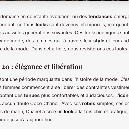
 domaine en constante évolution, où des
tendances
émerge
ourtant, certains
looks
sont devenus intemporels, marquant
is aussi les générations suivantes. Ces looks iconiques son
s
de mode, des femmes qui, à travers leur
style
et leur aud
re de la mode. Dans cet article, nous revisiterons ces look
20 : élégance et libération
ont une période marquante dans l’histoire de la mode. C’es
s femmes commencent à se libérer des contraintes vestimen
doptant des
tenues
plus confortables et audacieuses. L’
icôn
ns aucun doute Coco Chanel. Avec ses
robes
simples, ses c
ls de marin, Chanel a créé un
look
à la fois chic et pratique
mode jusqu’à aujourd’hui.