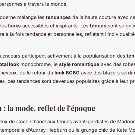
 personnes à travers le monde.
derne mélange les
tendances
de la haute couture avec cel
 des
looks
accessibles et inspirants. Les
tenues
sont soigne
e à la fois tendance et personnelles, reflétant l’individuali
luenceurs participent activement à la popularisation des
te
otal look
monochrome, le
style romantique
avec des robes 
cheveux, ou le retour du
look BCBG
avec des blazers surdi
ées, ces tendances sont devenues populaires grâce à leur pr
.
: la mode, reflet de l’époque
eux de Coco Chanel aux tenues avant-gardistes de Madonn
intemporelle d’Audrey Hepburn ou le grunge chic de Kate M