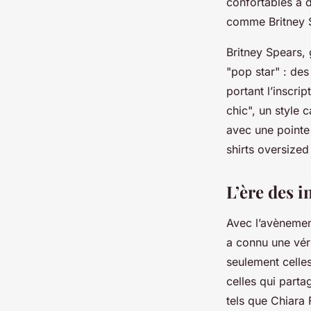
confortables à 
comme Britney S
Britney Spears, 
"pop star" : de
portant l’inscrip
chic", un style 
avec une pointe
shirts oversize
L’ère des 
Avec l’avènemen
a connu une véri
seulement celles
celles qui parta
tels que Chiara 