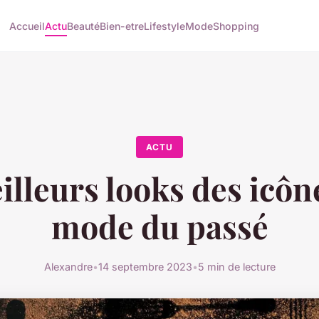
Accueil
Actu
Beauté
Bien-etre
Lifestyle
Mode
Shopping
ACTU
illeurs looks des icône
mode du passé
Alexandre
•
14 septembre 2023
•
5 min de lecture