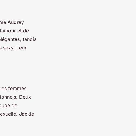
mme Audrey
glamour et de
légantes, tandis
 sexy. Leur
 Les femmes
ionnels. Deux
coupe de
exuelle. Jackie