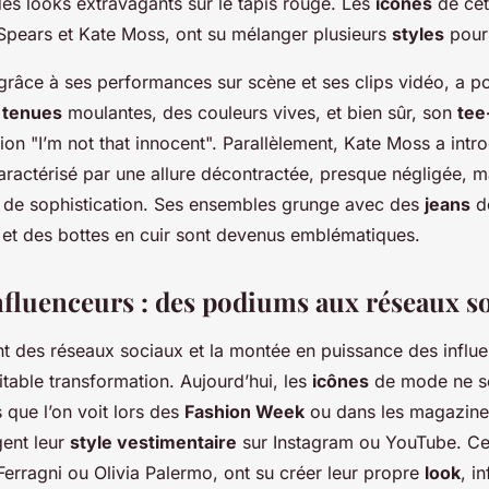
des looks extravagants sur le tapis rouge. Les
icônes
de cet
pears et Kate Moss, ont su mélanger plusieurs
styles
pour 
grâce à ses performances sur scène et ses clips vidéo, a po
s
tenues
moulantes, des couleurs vives, et bien sûr, son
tee
tion "I’m not that innocent". Parallèlement, Kate Moss a intro
caractérisé par une allure décontractée, presque négligée, m
 de sophistication. Ses ensembles grunge avec des
jeans
dé
d et des bottes en cuir sont devenus emblématiques.
influenceurs : des podiums aux réseaux s
t des réseaux sociaux et la montée en puissance des influ
table transformation. Aujourd’hui, les
icônes
de mode ne so
 que l’on voit lors des
Fashion Week
ou dans les magazines
gent leur
style vestimentaire
sur Instagram ou YouTube. Ces
Ferragni ou Olivia Palermo, ont su créer leur propre
look
, i