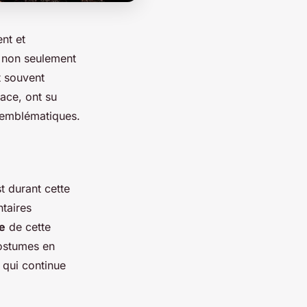
nt et
 non seulement
t souvent
ace, ont su
s emblématiques.
t durant cette
taires
e
de cette
ostumes en
, qui continue