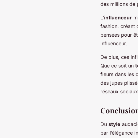
des millions de
L’
influenceur
mo
fashion, créant
pensées pour êtr
influenceur.
De plus, ces inf
Que ce soit un
t
fleurs dans les 
des jupes pliss
réseaux sociaux
Conclusion 
Du
style
audaci
par l’élégance 