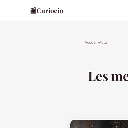
📰
Curiocio
Accueil
›
Actu
Les me