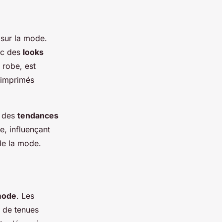
sur la mode.
ec des
looks
n robe, est
 imprimés
r des
tendances
e, influençant
 de la mode.
 mode
. Les
t de tenues