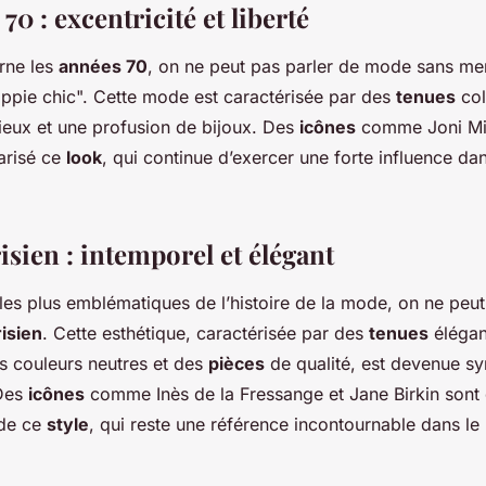
70 : excentricité et liberté
rne les
années 70
, on ne peut pas parler de mode sans men
ppie chic". Cette mode est caractérisée par des
tenues
col
eux et une profusion de bijoux. Des
icônes
comme Joni Mitc
arisé ce
look
, qui continue d’exercer une forte influence d
isien : intemporel et élégant
les plus emblématiques de l’histoire de la mode, on ne peut
risien
. Cette esthétique, caractérisée par des
tenues
élégan
es couleurs neutres et des
pièces
de qualité, est devenue 
 Des
icônes
comme Inès de la Fressange et Jane Birkin sont 
de ce
style
, qui reste une référence incontournable dans l