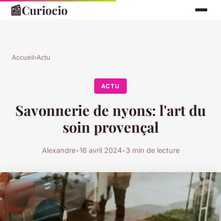
📰
Curiocio
Accueil
›
Actu
ACTU
Savonnerie de nyons: l'art du
soin provençal
Alexandre
•
16 avril 2024
•
3 min de lecture